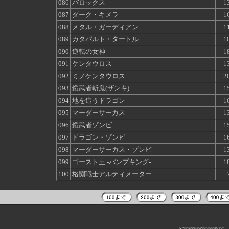
086
バロックス
1
087
ダーク・キメラ
1
088
メタル・ガーディアン
1
089
カタパルト・タートル
1
090
逆転の女神
1
091
ケンタウロス
1
092
ミノケンタウロス
2
093
鎧武者斬鬼(ザンキ)
1
094
地を這うドラゴン
1
095
マーダーサーカス
1
096
鎧武者ゾンビ
1
097
ドラゴン・ゾンビ
1
098
マーダーサーカス・ゾンビ
1
099
ゴースト王 -パンプキング-
1
100
格闘戦士アルティメーター