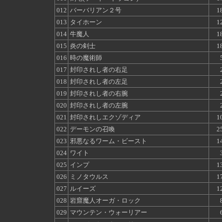
012
バーバリアン２号
1
013
タイホーン
1
014
牛魔人
1
015
炎の剣士
1
016
時の魔術師
017
封印されし者の右足
018
封印されし者の左足
019
封印されし者の右腕
020
封印されし者の左腕
021
封印されしエクゾディア
1
022
デーモンの召喚
2
023
邪悪なるワーム・ビースト
1
024
ワイト
025
インプ
1
026
ミノタウルス
1
027
ルイーズ
1
028
岩窟魔人オーガ・ロック
029
マウンテン・ウォーリアー