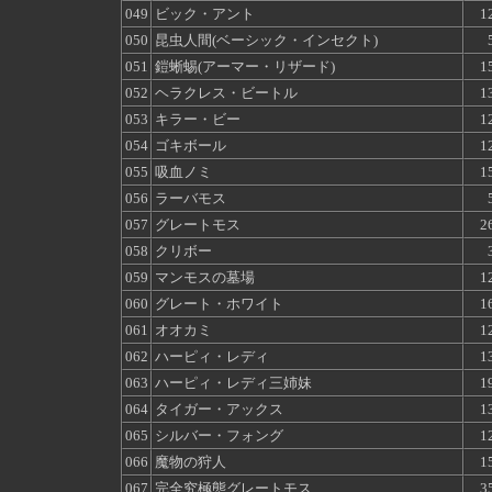
049
ビック・アント
1
050
昆虫人間(ベーシック・インセクト)
051
鎧蜥蜴(アーマー・リザード)
1
052
ヘラクレス・ビートル
1
053
キラー・ビー
1
054
ゴキボール
1
055
吸血ノミ
1
056
ラーバモス
057
グレートモス
2
058
クリボー
059
マンモスの墓場
1
060
グレート・ホワイト
1
061
オオカミ
1
062
ハーピィ・レディ
1
063
ハーピィ・レディ三姉妹
1
064
タイガー・アックス
1
065
シルバー・フォング
1
066
魔物の狩人
1
067
完全究極態グレートモス
3