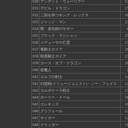
030
アンデット・ウォーリアー
1
031
デビル・ドラゴン
1
032
二頭を持つキング・レックス
1
033
ジャッジ・マン
2
034
闇・道化師のサギー
035
ブラック・マジシャン
2
036
メデューサの亡霊
1
037
竜騎士ガイア
2
038
暗黒騎士ガイア
2
039
カース・オブ・ドラゴン
2
040
壺魔人
041
エルフの剣士
1
042
幻想師(イリュージョニスト)・ノー・フェイス
1
043
カルボナーラ戦士
1
044
ホーリー・ドール
1
045
エレキッズ
1
046
グリフォール
1
047
サイガー
1
048
クリッター
1