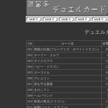
デュエルカ
GB
カード名
攻
001
青眼の白龍(ブルーアイズ・ホワイトドラゴン)
3
002
ホーリー・エルフ
003
サイクロプス
1
004
ベビー・ドラゴン
1
005
ガーゴイル
1
006
グレムリン
1
007
砦を守る翼竜
1
008
きのこマン
009
ヘルバウンド
010
暗黒の竜王(ドラゴン)
1
011
剣竜(ソード・ドラゴン)
1