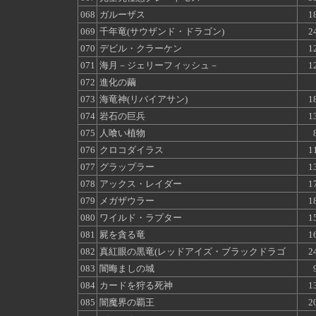
068
ガルーザス
1
069
千年竜(サウザンド・ドラゴン)
2
070
デビル・クラーケン
1
071
海月－ジェリーフィッシュ－
1
072
進化の繭
073
海竜神(リバイアサン)
1
074
岩石の巨兵
1
075
人喰い植物
076
クロコダイラス
1
077
グラップラー
1
078
アックス・レイダー
1
079
メガザウラー
1
080
ワイルド・ラプター
1
081
屍を貪る竜
1
082
真紅眼の黒竜(レッドアイズ・ブラックドラゴ
2
083
闇晦ましの城
084
カードを狩る死神
1
085
闇魔界の覇王
2