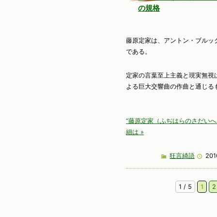
の規格
藤原定家は、アントン・ブルッ
である。
定家の言葉至上主義と現実無視
よる巨大交響曲の作曲と通じる
“藤原定家（ふぢはらのさだいへ）
細は »
狂言綺語
201
1 / 5
1
2