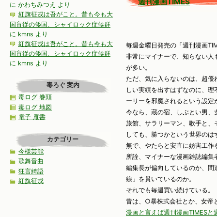
週刊漫画TIMES
に
かわちみつえ
より
紅旗征戎は吾がこと。昔も今も大
国盲従の倭国、シャイロック症候群
に
kmns
より
紅旗征戎は吾がこと。昔も今も大
毎週金曜日発売の「週刊漫画TIM
国盲従の倭国、シャイロック症候群
非常にマイナーで、知らない人
に
kmns
より
が多い。
ただ、気に入らないのは、超優
毒ろぐ 案内
しい実績を出すはずなのに、理
毒ログ 巻頭
ーリーを邪魔されるという設定
毒ログ 地図
今なら、蔵の宿、しぶとい男、
電子 雁書
旅館、サラリーマン、歌手と、
しても、勝つかという世界のは
カテゴリー
無で、やたらと安直に妨害工作
今様芸能
所詮、マイナーな漫画雑誌編集
歌舞音曲
編集長が偏向しているのか、間
狂言綺語
線」を貫いているのか。
紅旗征戎
それでも毎週買い続けている。
昔は、○暴株式会社とか、女帝
漫画と言えば週刊漫画TIMESと週