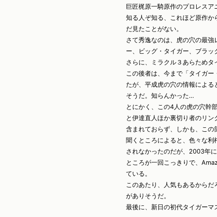
巨匠梶原一騎原作のプロレスア
知る人ぞ知る、これほど原作か
だ見たことがない。
さて秀逸なのは、虎の穴の最強
ー、ビッグ・タイガー、ブラッ
さらに、ミラクル３あらためタ
この後者は、今まで「タイガー
たが、平成虎の穴の情報による
そうだ。知らんかった…
とにかく、この4人の虎の穴幹
と伊達直人ほか裏切り者のリン
含まれておらず、しかも、この
聞くところによると、色々な利
されなかったのだが、2003年
ところが一回こっきりで、Ama
ている。
このあたり、人気もあるからだ
がありそうだ。
最後に、新日の初代タイガーマ