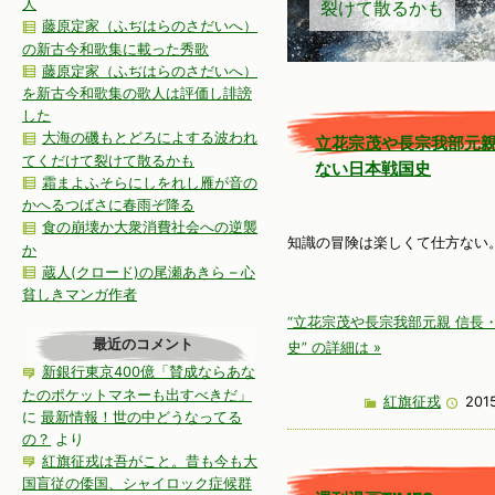
人
裂けて散るかも
藤原定家（ふぢはらのさだいへ）
の新古今和歌集に載った秀歌
藤原定家（ふぢはらのさだいへ）
を新古今和歌集の歌人は評価し誹謗
した
大海の磯もとどろによする波われ
立花宗茂や長宗我部元親
てくだけて裂けて散るかも
ない日本戦国史
霜まよふそらにしをれし雁が音の
かへるつばさに春雨ぞ降る
食の崩壊か大衆消費社会への逆襲
知識の冒険は楽しくて仕方ない
か
蔵人(クロード)の尾瀬あきら – 心
貧しきマンガ作者
“立花宗茂や長宗我部元親 信長
最近のコメント
史” の詳細は »
新銀行東京400億「賛成ならあな
たのポケットマネーも出すべきだ」
紅旗征戎
201
に
最新情報！世の中どうなってる
の？
より
紅旗征戎は吾がこと。昔も今も大
国盲従の倭国、シャイロック症候群