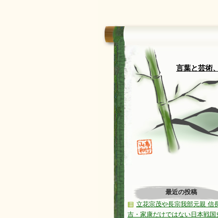
言葉と芸術、
最近の投稿
立花宗茂や長宗我部元親 信
吉・家康だけではない日本戦国