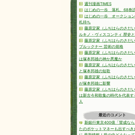
週刊漫画TIMES
はじめの一歩 落札、68巻
はじめの一歩 オークショ
札待ち
藤原定家（ふぢはらのさだ
ルキノ・ヴィスコンティ 歴史
藤原定家（ふぢはらのさだ
ブルックナー 芸術の規格
藤原定家（ふぢはらのさだ
は塚本邦雄の神か悪魔か
藤原定家（ふぢはらのさだ
と塚本邦雄の短歌
藤原定家（ふぢはらのさだ
が塚本邦雄に影響
藤原定家（ふぢはらのさだ
は新古今和歌集の時代を代表す
人
最近のコメント
新銀行東京400億「賛成な
たのポケットマネーも出すべき
に
最新情報！世の中どうなって