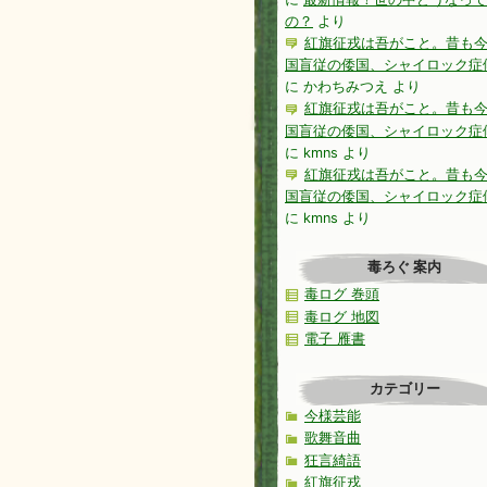
の？
より
紅旗征戎は吾がこと。昔も
国盲従の倭国、シャイロック症
に
かわちみつえ
より
紅旗征戎は吾がこと。昔も
国盲従の倭国、シャイロック症
に
kmns
より
紅旗征戎は吾がこと。昔も
国盲従の倭国、シャイロック症
に
kmns
より
毒ろぐ 案内
毒ログ 巻頭
毒ログ 地図
電子 雁書
カテゴリー
今様芸能
歌舞音曲
狂言綺語
紅旗征戎