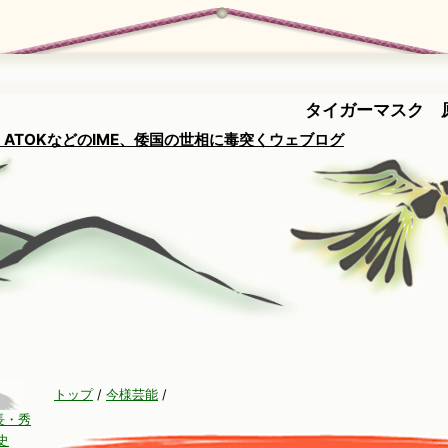
タイガーマスク 
ATOKなどのIME、倭国の世相に毒突くウェブログ
トップ
/
今様芸能
/
長・秀
史