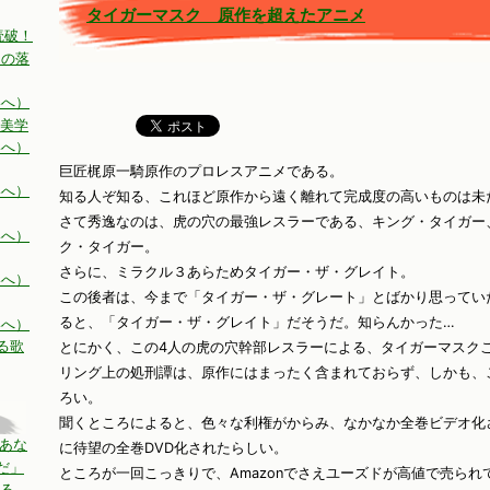
タイガーマスク 原作を超えたアニメ
読破！
ンの落
いへ）
と美学
いへ）
巨匠梶原一騎原作のプロレスアニメである。
いへ）
知る人ぞ知る、これほど原作から遠く離れて完成度の高いものは未
さて秀逸なのは、虎の穴の最強レスラーである、キング・タイガー
いへ）
ク・タイガー。
さらに、ミラクル３あらためタイガー・ザ・グレイト。
いへ）
この後者は、今まで「タイガー・ザ・グレート」とばかり思ってい
ると、「タイガー・ザ・グレイト」だそうだ。知らんかった…
いへ）
る歌
とにかく、この4人の虎の穴幹部レスラーによる、タイガーマスク
リング上の処刑譚は、原作にはまったく含まれておらず、しかも、
ろい。
聞くところによると、色々な利権がからみ、なかなか全巻ビデオ化さ
らあな
に待望の全巻DVD化されたらしい。
だ」
ところが一回こっきりで、Amazonでさえユーズドが高値で売られ
る