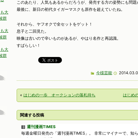
このあたり、人気もあるからだろうが、発売する方の姿勢にも問題
最後に、新日の初代タイガーマスクも原作を超えていたね。
今も大
候群
それから、ヤフオクで全セットをゲット！
今も大
息子と二回見た。
候群
映像は古いので辛いものがあるが、やはり名作と再認識。
すばらしい！
今も大
候群
今様芸能
2014.03.0
«
はじめの一歩 オークションの落札待ち
はじめ
関連する投稿
週刊漫画TIMES
毎週金曜日発売の「週刊漫画TIMES」。 非常にマイナーで、知