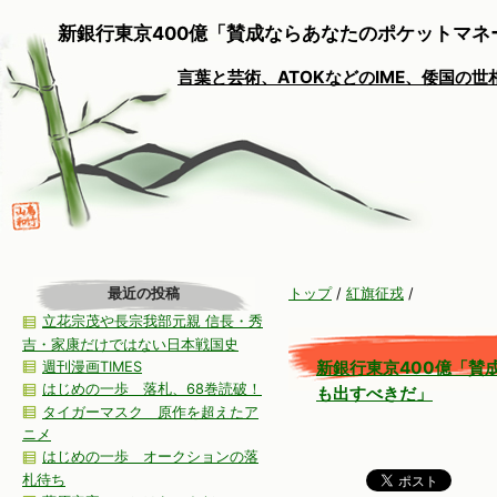
新銀行東京400億「賛成ならあなたのポケットマネ
言葉と芸術、ATOKなどのIME、倭国の
最近の投稿
トップ
/
紅旗征戎
/
立花宗茂や長宗我部元親 信長・秀
吉・家康だけではない日本戦国史
新銀行東京400億「賛
週刊漫画TIMES
はじめの一歩 落札、68巻読破！
も出すべきだ」
タイガーマスク 原作を超えたア
ニメ
はじめの一歩 オークションの落
札待ち