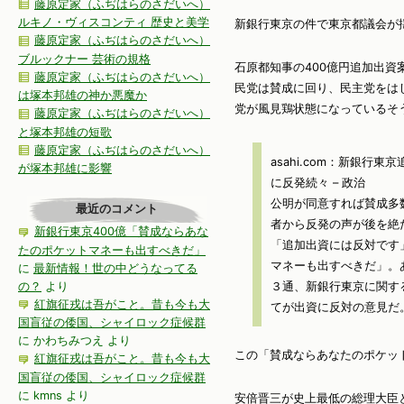
藤原定家（ふぢはらのさだいへ）
ルキノ・ヴィスコンティ 歴史と美学
新銀行東京の件で東京都議会が揺
藤原定家（ふぢはらのさだいへ）
ブルックナー 芸術の規格
石原都知事の400億円追加出資
藤原定家（ふぢはらのさだいへ）
民党は賛成に回り、民主党をは
は塚本邦雄の神か悪魔か
党が風見鶏状態になっているそ
藤原定家（ふぢはらのさだいへ）
と塚本邦雄の短歌
藤原定家（ふぢはらのさだいへ）
asahi.com：新銀行
が塚本邦雄に影響
に反発続々 – 政治
公明が同意すれば賛成多
最近のコメント
者から反発の声が後を絶
新銀行東京400億「賛成ならあな
「追加出資には反対です
たのポケットマネーも出すべきだ」
マネーも出すべきだ」。
に
最新情報！世の中どうなってる
の？
より
３通、新銀行東京に関す
紅旗征戎は吾がこと。昔も今も大
てが出資に反対の意見だ
国盲従の倭国、シャイロック症候群
に
かわちみつえ
より
この「賛成ならあなたのポケッ
紅旗征戎は吾がこと。昔も今も大
国盲従の倭国、シャイロック症候群
に
kmns
より
安倍晋三が史上最低の総理大臣