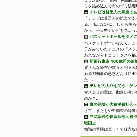
ミを詰め込んで市のゴミ処理場
テレビは貧乏人の娯楽で
「テレビは貧乏人の娯楽であ
る。 私はSOHO、しかも後
から、一日中テレビを見ようと
バスケットボールをダメ
バスケットボールなんて、ま
子がみていたアニメの『スラ
われながらもコミックスを揃え
新銀行東京 400億円の
ずさんな経営が次々と明るみ
石原都知事の思惑どおりに4
た。...
テレビの大罪を問う – ゲ
マスコミの輩は、勘違い者が
のか？...
食の崩壊か大衆消費社会
さて、またもや中国製の冷凍食
立花宗茂や長宗我部元親 
戦国史
知識の冒険は楽しくて仕方ない。