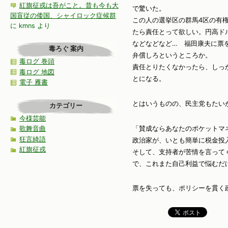
紅旗征戎は吾がこと。昔も今も大
で驚いた。
国盲従の倭国、シャイロック症候群
この人の選挙区の群馬4区の有
に
kmns
より
たら責任とって欲しい。円高ド
などなどなど… 福田康夫に票
毒ろぐ 案内
弁償しろというところか。
毒ログ 巻頭
責任とりたくなかったら、しっ
毒ログ 地図
とになる。
電子 雁書
とはいうものの、民主党もたい
カテゴリー
今様芸能
「賛成ならあなたのポケットマ
歌舞音曲
狂言綺語
政治家が、いとも簡単に税金投
紅旗征戎
そして、支持者が苦情を言って
で、これまた自己利益で悩むだ
票を失っても、ポリシーを貫く