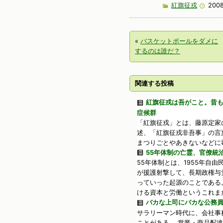
紅旗征戎
2008
«
バスケットボールをダメに
するのは誰だ？
関連する投稿
紅旗征戎は吾がこと。昔
症候群
「紅旗征戎」とは、藤原定家
述、「紅旗征戎非吾事」の言
まつりごとやあきないなどに毒
55年体制の亡霊、官僚統
55年体制とは、1955年自
が援護射撃して、長期政権与
っていった起源のことである
ける資本と労働というこれまた
バカな上司にバカな公務
サラリーマン時代に、会社事
ことがある。 営業・商品配