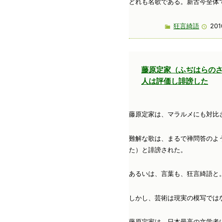
どれも名歌である。新古今全体
狂言綺語
201
藤原定家（ふぢはらの
人は評価し誹謗した
藤原定家は、マラルメにも対比
難解な歌は、まるで禅問答のよ
た）と誹謗された。
あるいは、言葉も、狂言綺語と
しかし、芸術は現実の模写では
藤原定家は、日本最高の文学者