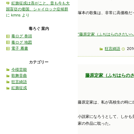
紅旗征戎は吾がこと。昔も今も大
国盲従の倭国、シャイロック症候群
塚本の歌集は、非常に高価格だ
に
kmns
より
毒ろぐ 案内
“藤原定家（ふぢはらのさだいへ）
毒ログ 巻頭
毒ログ 地図
電子 雁書
狂言綺語
201
カテゴリー
今様芸能
藤原定家（ふぢはらの
歌舞音曲
狂言綺語
紅旗征戎
藤原定家は、私が高校生の時に
小説家になろうとして、しかも
家の作品に耽った。