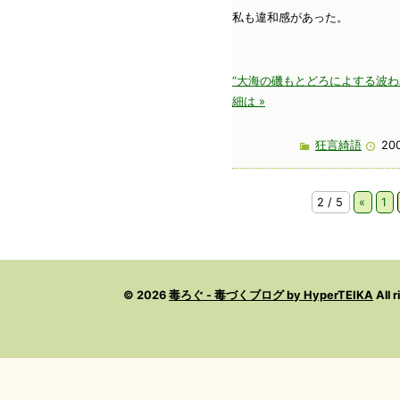
私も違和感があった。
“大海の磯もとどろによする波わ
細は »
狂言綺語
200
2 / 5
«
1
© 2026
毒ろぐ - 毒づくブログ by HyperTEIKA
All 