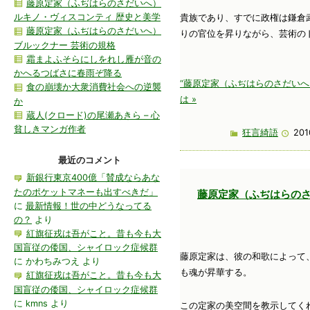
藤原定家（ふぢはらのさだいへ）
ルキノ・ヴィスコンティ 歴史と美学
貴族であり、すでに政権は鎌倉
藤原定家（ふぢはらのさだいへ）
りの官位を昇りながら、芸術の
ブルックナー 芸術の規格
霜まよふそらにしをれし雁が音の
かへるつばさに春雨ぞ降る
“藤原定家（ふぢはらのさだいへ
食の崩壊か大衆消費社会への逆襲
は »
か
蔵人(クロード)の尾瀬あきら – 心
貧しきマンガ作者
狂言綺語
201
最近のコメント
新銀行東京400億「賛成ならあな
たのポケットマネーも出すべきだ」
藤原定家（ふぢはらの
に
最新情報！世の中どうなってる
の？
より
紅旗征戎は吾がこと。昔も今も大
国盲従の倭国、シャイロック症候群
藤原定家は、彼の和歌によって
に
かわちみつえ
より
も魂が昇華する。
紅旗征戎は吾がこと。昔も今も大
国盲従の倭国、シャイロック症候群
に
kmns
より
この定家の美空間を教示してく