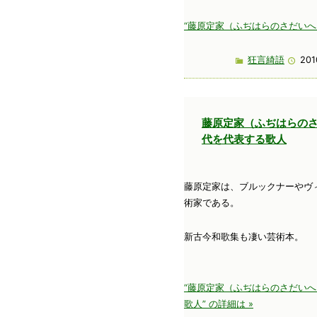
“藤原定家（ふぢはらのさだいへ）
狂言綺語
201
藤原定家（ふぢはらの
代を代表する歌人
藤原定家は、ブルックナーやヴ
術家である。
新古今和歌集も凄い芸術本。
“藤原定家（ふぢはらのさだい
歌人” の詳細は »