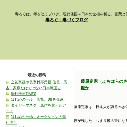
毒ろぐは、毒を吐くブログ。現代倭国＝日本の世相を斬る。言葉と日本
毒ろぐ - 毒づくブログ
最近の投稿
藤原定家（ふぢはらの
立花宗茂や長宗我部元親 信長・秀
魔か
吉・家康だけではない日本戦国史
週刊漫画TIMES
はじめの一歩 落札、68巻読破！
タイガーマスク 原作を超えたア
藤原定家は、日本人が誇るべき
ニメ
はじめの一歩 オークションの落
彼が残した、つまり彼の筆にな
札待ち