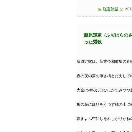
狂言綺語
201
藤原定家（ふぢはらの
った秀歌
藤原定家は、新古今和歌集の春
春の夜の夢の浮き橋とだえして
大空は梅のにほひにかすみつつ
梅の花にほひをうつす袖の上に
霜まよふ空にしをれしかりがね