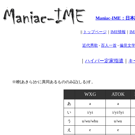
Maniac-IME
||
トップページ
｜
IME情報
｜
I
近代秀歌
-
百人一首
-
偏見文
｜
ハイパー定家指遣
｜
キ
※瞭[あきら]かに異同あるもののみ記(しる)す。
WXG
ATOK
あ
a
a
い
i/yi
i/yi/lyi
う
u/wu/whu
u/wu
え
e
e