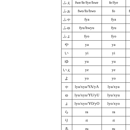
ふぇ
fwe/fe/fye/hwe
fe/fye
ふぉ
fwo/fo/hwo
fo
ふゃ
fya
fya
ふゅ
fyu/hwyu
fyu
ふょ
fyo
fyo
や
ya
ya
い
yi
yi
ゆ
yu
yu
いぇ
ye
ye
よ
yo
yo
ゃ
lya/xya/YA/yA
lya/xya
ゅ
lyu/xyu/YU/yU
lyu/xyu
ょ
lyo/xyo/YO/yO
lyo/xyo
ら
ra
ra
り
ri
ri
る
ru
ru