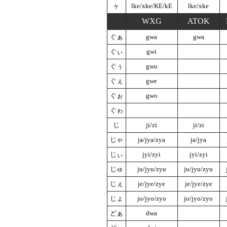
ヶ
lke/xke/KE/kE
lke/xke
WXG
ATOK
ぐぁ
gwa
gwa
ぐぃ
gwi
ぐぅ
gwu
ぐぇ
gwe
ぐぉ
gwo
ぐゎ
じ
ji/zi
ji/zi
じゃ
ja/jya/zya
ja/jya
じぃ
jyi/zyi
jyi/zyi
じゅ
ju/jyu/zyu
ju/jyu/zyu
じぇ
je/jye/zye
je/jye/zye
じょ
jo/jyo/zyo
jo/jyo/zyo
どぁ
dwa