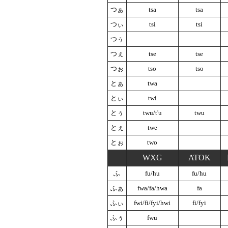
つぁ
tsa
tsa
つぃ
tsi
tsi
つぅ
つぇ
tse
tse
つぉ
tso
tso
とぁ
twa
とぃ
twi
とぅ
twu/t'u
twu
とぇ
twe
とぉ
two
WXG
ATOK
ふ
fu/hu
fu/hu
ふぁ
fwa/fa/hwa
fa
ふぃ
fwi/fi/fyi/hwi
fi/fyi
ふぅ
fwu