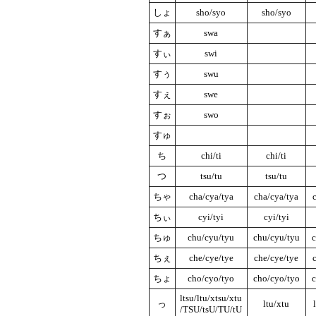
しょ
sho/syo
sho/syo
すぁ
swa
すぃ
swi
すぅ
swu
すぇ
swe
すぉ
swo
すゅ
ち
chi/ti
chi/ti
つ
tsu/tu
tsu/tu
ちゃ
cha/cya/tya
cha/cya/tya
ちぃ
cyi/tyi
cyi/tyi
ちゅ
chu/cyu/tyu
chu/cyu/tyu
c
ちぇ
che/cye/tye
che/cye/tye
ちょ
cho/cyo/tyo
cho/cyo/tyo
c
ltsu/ltu/xtsu/xtu
っ
ltu/xtu
/TSU/tsU/TU/tU