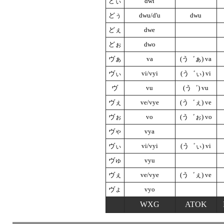
どぃ
dwi
どぅ
dwu/d'u
dwu
どぇ
dwe
どぉ
dwo
ヴぁ
va
(う゛ぁ) va
ヴぃ
vi/vyi
(う゛ぃ) vi
ヴ
vu
(う゛) vu
ヴぇ
ve/vye
(う゛ぇ) ve
ヴぉ
vo
(う゛ぉ) vo
ヴゃ
vya
ヴぃ
vi/vyi
(う゛ぃ) vi
ヴゅ
vyu
ヴぇ
ve/vye
(う゛ぇ) ve
ヴょ
vyo
WXG
ATOK