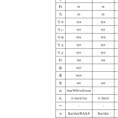
れ
re
re
ろ
ro
ro
りゃ
rya
rya
りぃ
ryi
ryi
りゅ
ryu
ryu
りぇ
rye
rye
りょ
ryo
ryo
わ
wa
wa
ゐ
wyi
ゑ
wye
を
wo
wo
ゎ
lwa/WA/wA/xwa
ん
ｎ/nn/n'/xn
ｎ/nn/n'
ー
-
-
ヵ
lka/xka/KA/kA
lka/xka