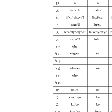
お
o
o
ぁ
la/xa/A
la/xa
ぃ
li/xi/lyi/xyi/I
li/xi/xyi
l
ぅ
lu/xu/U
lu/xu
ぇ
le/xe/lye/xye/E
le/xe/lye/xye
l
ぉ
lo/xo/O
lo/xo
うぁ
wha
うぃ
whi/wi
wi
うぅ
うぇ
whe/we
we
うぉ
who
うゎ
か
ka/ca
ka
く
ku/cu/qu
ku
こ
ko/co
ko
くぁ
kwa/qa
kwa