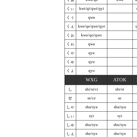
くぃ
kwi/qi/qwi/qyi
くぅ
qwu
くぇ
kwe/qe/qwe/qye
くぉ
kwo/qo/qwo
くゎ
qwa
くゃ
qya
くゅ
qyu
くょ
qyo
WXG
ATOK
し
shi/si/ci
shi/si
せ
se/ce
se
しゃ
sha/sya
sha/sya
しぃ
syi
syi
しゅ
shu/syu
shu/syu
しぇ
she/sye
she/sye